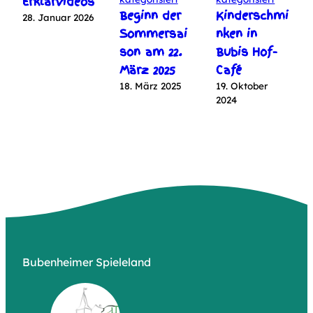
Erklärvideos
Beginn der
Kinderschmi
28. Januar 2026
Sommersai
nken in
son am 22.
Bubis Hof-
März 2025
Café
18. März 2025
19. Oktober
2024
Bubenheimer Spieleland