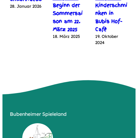
Beginn der
Kinderschmi
28. Januar 2026
Sommersai
nken in
son am 22.
Bubis Hof-
März 2025
Café
18. März 2025
19. Oktober
2024
Bubenheimer Spieleland